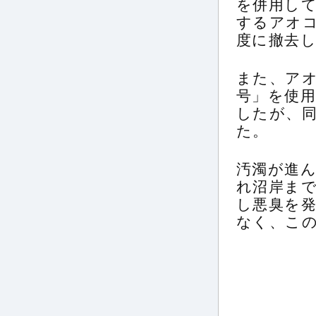
を併用して
するアオコ
度に撤去
また、ア
号」を使
したが、同
た。
汚濁が進
れ沼岸ま
し悪臭を
なく、こ