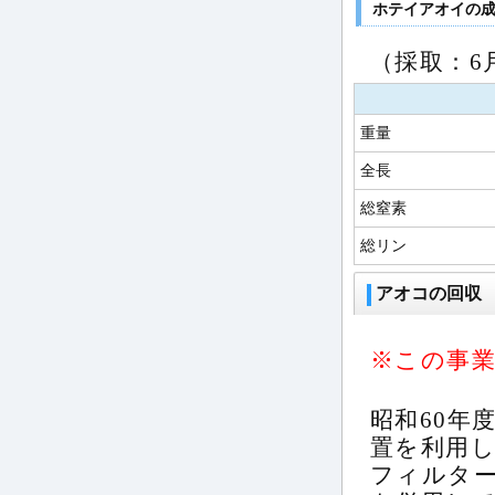
ホテイアオイの成
（採取：6
重量
全長
総窒素
総リン
アオコの回収
※この事業
昭和60年
置を利用
フィルタ