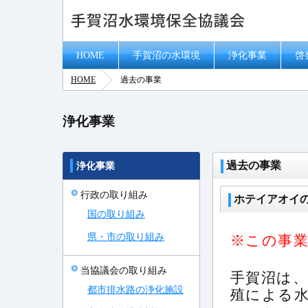
HOME
手賀沼の水環境
浄化事業
啓
HOME
過去の事業
浄化事業
過去の事業
浄化事業
行政の取り組み
ホテイアオイ
国の取り組み
県・市の取り組み
※この事業
当協議会の取り組み
手賀沼は
都市排水路の浄化施設
殖による