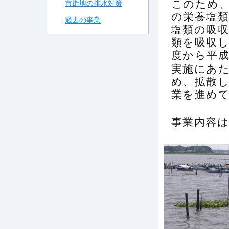
このため
市街地の排水対策
の栄養塩
過去の事業
塩類の吸
類を吸収し
度から平成
実施にあ
め、拡散
業を進め
事業内容